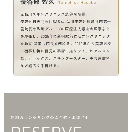
⻑⾕部 智久
Tomohisa Hasebe
元品川スキンクリニック渋⾕院院⻑。
美容外科専⾨医(JSAS)。品川美容外科渋⾕院第⼀
副院⻑や品川グループの医療法⼈翔友会理事など
を歴任し、2025年に新宿駅前にセブンクリニック
を独⽴‧開業し院⻑を務める。2018年から美容医療
に従事し特に⽬元の⼿術、⽷リフト、ヒアルロン
酸、ボトックス、スキンブースター、美容⽪膚科
など幅広く⼿掛ける。
無料カウンセリングのご予約・お問合せ
RESERVE