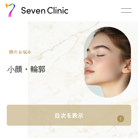
顔のお悩み
⼩顔・輪郭
⽬次を表⽰