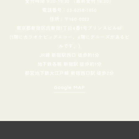
受付時間 9:30-19:30 （最終受付 18:30）
電話番号：03-6258-1850
住所：〒160-0023
東京都新宿区⻄新宿1丁⽬4番1号プリンスビル6F
(1階にカラオケビッグエコー、4階にデニーズがあるビ
ルです。)
JR線 新宿駅西口 徒歩約1分
地下鉄各線 新宿駅 徒歩約1分
都営地下鉄大江戸線 新宿西口駅 徒歩2分
Google MAP