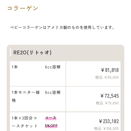
コラーゲン
ベビーコラーゲンはアメリカ製のものを使用しています。
RE2O(リトゥオ)
1本
6cc溶解
¥81,818
税込 ¥90,000
1本モニター価
6cc溶解
¥72,545
格
税込 ¥79,800
1本×3回分コ
コース
¥233,182
ースチケット
5%OFF
税込 ¥256,500