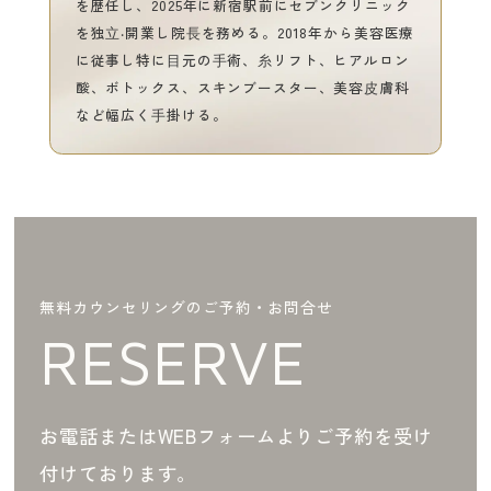
を歴任し、2025年に新宿駅前にセブンクリニック
を独⽴‧開業し院⻑を務める。2018年から美容医療
に従事し特に⽬元の⼿術、⽷リフト、ヒアルロン
酸、ボトックス、スキンブースター、美容⽪膚科
など幅広く⼿掛ける。
無料カウンセリングのご予約・お問合せ
RESERVE
お電話またはWEBフォームよりご予約を受け
付けております。