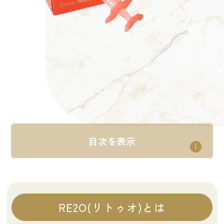
⽬次を表⽰
RE2O(リトゥオ)とは