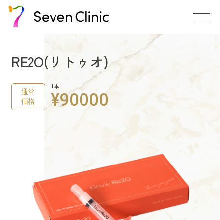
RE2O(リトゥオ)
1本
通常
¥90000
価格