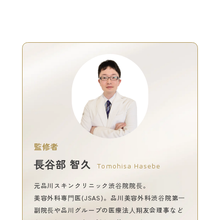
監修者
⻑⾕部 智久
Tomohisa Hasebe
元品川スキンクリニック渋⾕院院⻑。
美容外科専⾨医(JSAS)。品川美容外科渋⾕院第⼀
副院⻑や品川グループの医療法⼈翔友会理事など