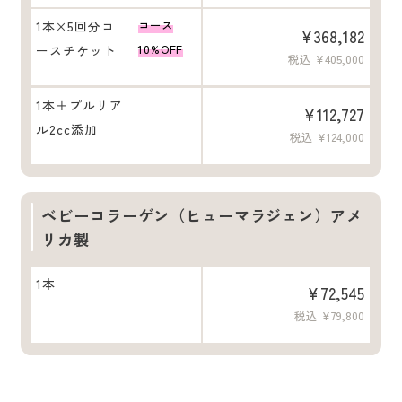
1本×5回分コ
コース
¥368,182
ースチケット
10%OFF
税込 ¥405,000
1本＋プルリア
¥112,727
ル2cc添加
税込 ¥124,000
ベビーコラーゲン（ヒューマラジェン）アメ
リカ製
1本
¥72,545
税込 ¥79,800