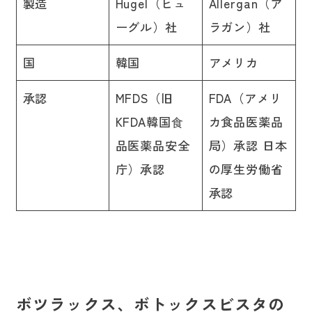
製造
Hugel（ヒュ
Allergan（ア
ーグル）社
ラガン）社
国
韓国
アメリカ
承認
MFDS（旧
FDA（アメリ
KFDA韓国⾷
カ食品医薬品
品医薬品安全
局）承認 日本
庁）承認
の厚生労働省
承認
ボツラックス、ボトックスビスタの