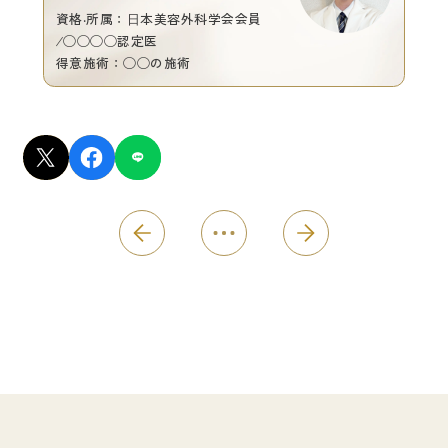
資格‧所属：⽇本美容外科学会会員
∕◯◯◯◯認定医
得意施術：◯◯の施術