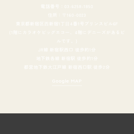
電話番号：03-6258-1850
住所：〒160-0023
東京都新宿区⻄新宿1丁⽬4番1号プリンスビル6F
(1階にカラオケビッグエコー、4階にデニーズがあるビ
ルです。)
JR線 新宿駅西口 徒歩約1分
地下鉄各線 新宿駅 徒歩約1分
都営地下鉄大江戸線 新宿西口駅 徒歩2分
Google MAP